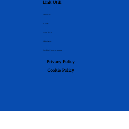
Link Utili
Contattaci
Home
I tuoi diritti
Chi siamo
Verifica il tuo rimborso
Privacy Policy
Cookie Policy