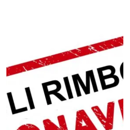
4 apr 2025
Rimborso viaggi, Coronavirus: no ai
voucher dalla Commissine Europea. I
viaggiatori hanno diritto al rimborso
in denaro
RIMBORSO VIAGGI, CORONAVIRUS: “ Fonti U.E.
confermano che i voucher ledono i diritti dei viaggiatori.
La tesi dell’avvocato Gennaro...