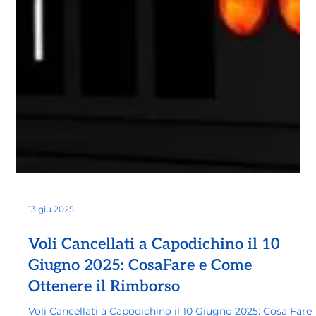
13 giu 2025
Voli Cancellati a Capodichino il 10
Giugno 2025: CosaFare e Come