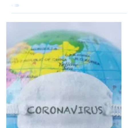
4 apr 2025
NEGATO IMBARCO OVERBOOKING
DIRITTI
Sei stato vittima di overbooking? Sei arrivato in
aeroporto e ti è stato negato l’imbarco sul tuo volo
dovendo così attendere di essere...