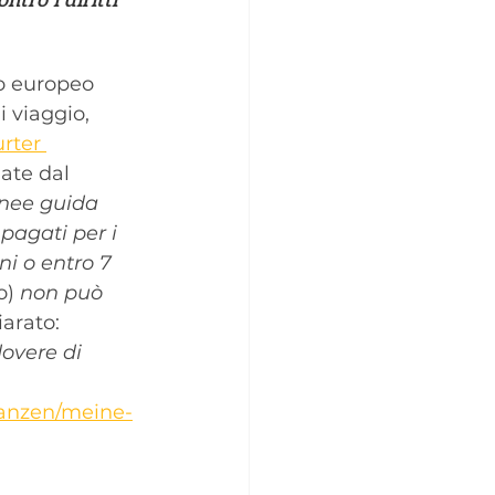
tro i diritti 
o europeo 
i viaggio, 
rter 
iate dal 
inee guida 
pagati per i 
ni o entro 7 
o)
 non può 
iarato: 
overe di 
inanzen/meine-