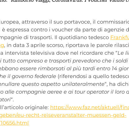
no: “Rimborso viaggi, Coronavirus. 
I
voucher vanno con
ropea, attraverso il suo portavoce, il commissari
si è espressa contro i voucher da parte di agenzie d
mpagnie di trasporti. Il quotidiano tedesco 
Frankfu
ng
, in data 3 aprile scorso, riportava le parole rilasc
 intervista televisiva dove nel ricordare che “
Le l
 tutto compreso e trasporti prevedono che i soldi 
ebbano essere rimborsati al più tardi entro 14 gior
 che il governo federale 
(riferendosi a quello tedesc
nullare questo aspetto unilateralmente
“, ha dich
 alle compagnie aeree e ai tour operator il loro d
atori
“.
ll’articolo originale: 
https://www.faz.net/aktuell/f
geben/eu-recht-reiseveranstalter-muessen-geld-
710656.html