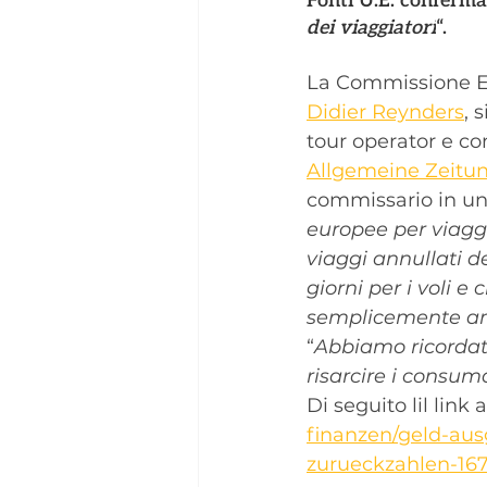
Fonti U.E. conferma
dei viaggiatori
“.
La Commissione Eu
Didier Reynders
, 
tour operator e co
Allgemeine Zeitu
commissario in una
europee per viaggi
viaggi annullati d
giorni per i voli e
semplicemente an
“
Abbiamo ricordato
risarcire i consum
Di seguito lil link a
finanzen/geld-aus
zurueckzahlen-16