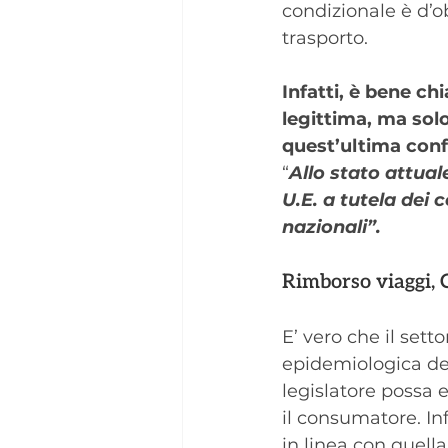
condizionale è d’obb
trasporto.
Infatti, è bene ch
legittima,
ma solo
quest’ultima conf
“
Allo stato attua
U.E. a tutela dei 
nazionali”.
Rimborso viaggi, C
E’ vero che il sett
epidemiologica del
legislatore possa 
il consumatore. In
in linea con quell