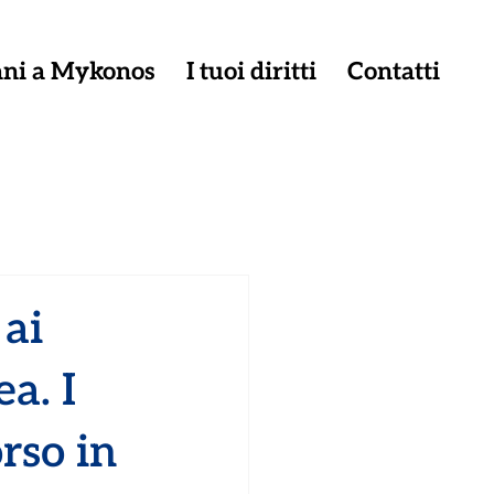
iani a Mykonos
I tuoi diritti
Contatti
 ai
a. I
rso in