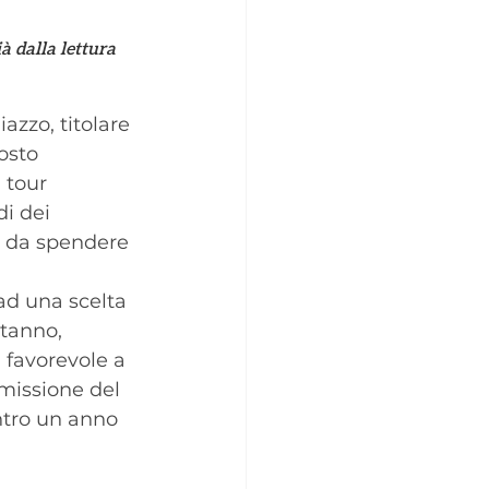
à dalla lettura 
zzo, titolare 
osto 
 tour 
i dei 
r da spendere 
ad una scelta 
tanno, 
 favorevole a 
emissione del 
ntro un anno 