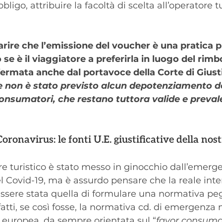
ligo, attribuire la facoltà di scelta all’operatore tu
iarire che l’emissione del voucher è una pratica
 se è il viaggiatore a preferirla in luogo del rimb
ermata anche dal portavoce della Corte di Giusti
le non è stato previsto alcun depotenziamento d
consumatori, che restano tuttora valide e prevale
oronavirus: le fonti U.E. giustificative della nost
ore turistico è stato messo in ginocchio dall’emerg
 Covid-19, ma è assurdo pensare che la reale inte
essere stata quella di formulare una normativa peg
fatti, se così fosse, la normativa cd. di emergenza
a europea, da sempre orientata sul “
favor consuma