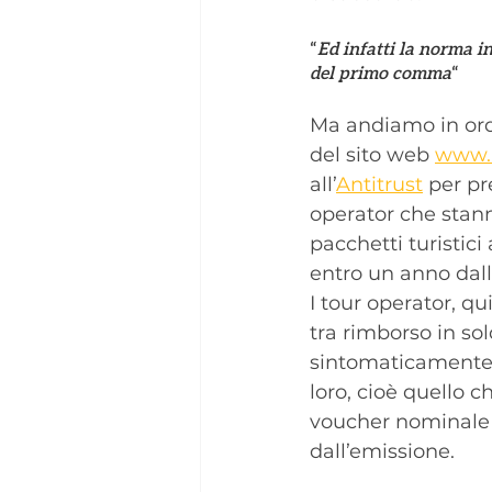
“
Ed infatti la norma in
del primo comma
“
Ma andiamo in ordi
del sito web 
www.a
all’
Antitrust
 per p
operator che stann
pacchetti turistic
entro un anno dall
I tour operator, q
tra rimborso in so
sintomaticamente, 
loro, cioè quello 
voucher nominale p
dall’emissione.