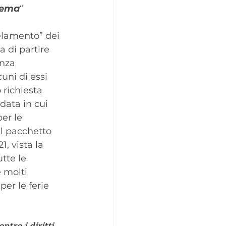
lema
“
gelamento” dei 
 di partire 
enza 
ni di essi 
richiesta 
data in cui 
er le 
l pacchetto 
, vista la 
tte le 
 molti 
er le ferie 