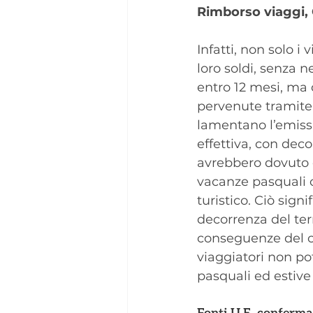
Rimborso viaggi, 
Infatti, non solo 
loro soldi, senza 
entro 12 mesi, ma d
pervenute tramite 
lamentano l’emissi
effettiva, con dec
avrebbero dovuto ef
vacanze pasquali o
turistico. Ciò sign
decorrenza del ter
conseguenze del ca
viaggiatori non pot
pasquali ed estive