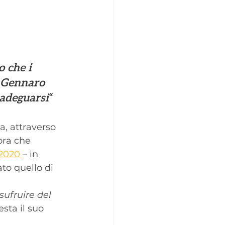
 che i 
o Gennaro 
 adeguarsi
“
a, attraverso 
ora che 
9/2020 
– in 
ato quello di 
sufruire del 
sta il suo 