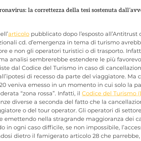
ronavirus: la correttezza della tesi sostenuta dall’av
ll’
articolo
 pubblicato dopo l’esposto all’Antitrust 
zionali cd. d’emergenza in tema di turismo avrebb
re e non gli operatori turistici o di trasporto. Infatti 
ma analisi sembrerebbe estendere le più favorevol
te dal Codice del Turismo in caso di cancellazion
all’ipotesi di recesso da parte del viaggiatore. Ma c
2020 veniva emesso in un momento in cui solo la pa
derata “zona rossa”. Infatti, il 
Codice del Turismo (D
e diverse a seconda del fatto che la cancellazion
giatore o del tour operator. Gli operatori di settore,
ie emettendo nella stragrande maggioranza dei cas
in ogni caso difficile, se non impossibile, l’acces
osi dietro il famigerato articolo 28 che parrebbe, i