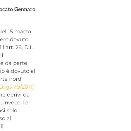
vocato Gennaro 
del 15 marzo 
ero dovuto 
l’art. 28, D.L. 
i 
e da parte 
iò è dovuto al 
rte nord 
.lgs 79/2011)
e derivi da 
 invece, le 
i solo 
so al 
l 