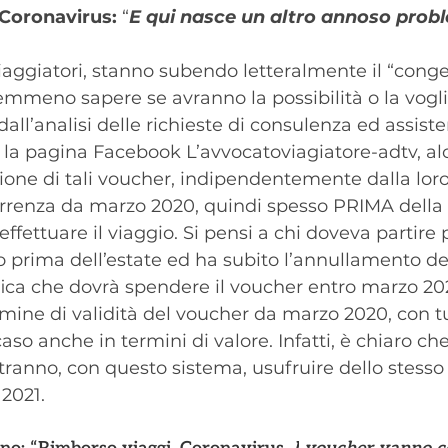
Coronavirus:
 “
E qui nasce un altro annoso prob
i viaggiatori, stanno subendo letteralmente il “con
nemmeno sapere se avranno la possibilità o la voglia
all’analisi delle richieste di consulenza ed assist
la pagina Facebook L’avvocatoviagiatore-adtv, alcu
one di tali voucher, indipendentemente dalla loro 
orrenza da marzo 2020, quindi spesso PRIMA della 
fettuare il viaggio. Si pensi a chi doveva partire p
 prima dell’estate ed ha subito l’annullamento de
ifica che dovrà spendere il voucher entro marzo 2021
mine di validità del voucher da marzo 2020, con tu
so anche in termini di valore. Infatti, è chiaro che
ranno, con questo sistema, usufruire dello stesso p
 2021.