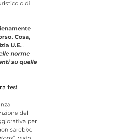
ristico o di 
 pienamente 
orso.
Cosa, 
zia U.E.
 .
elle norme 
nti su quelle 
ra tesi
enza 
nzione del 
giorativa per 
 non sarebbe 
toris
”, visto 